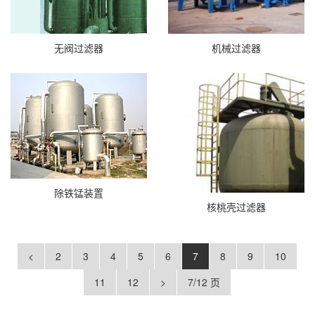
无阀过滤器
机械过滤器
除铁锰装置
核桃壳过滤器
<
2
3
4
5
6
7
8
9
10
11
12
>
7/12 页