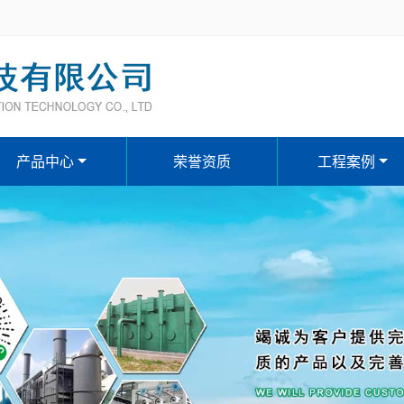
产品中心
荣誉资质
工程案例
污水、废水处理设备系列
反渗透除盐水、软化水设备
刮（吸）泥机、格栅系列