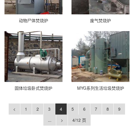
动物尸体焚烧炉
废气焚烧炉
固体垃圾卧式焚烧炉
MYG系列生活垃圾焚烧炉
<
1
2
3
4
5
6
7
8
9
...
>
4/12 页