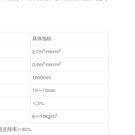
具体指标
3
2
2.7m
/min/m
3
2
0.9m
/min/m
1500mm
10～15min
＜3%
3
6～10kg/m
μ粒径去除率＞95%