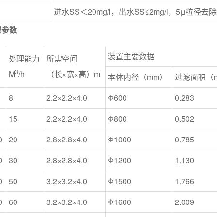
进水SS＜20mg/l，出水SS≤2mg/l，5μ粒径去
型参数
装置主要数据
处理能力
所需空间
3
M
/h
（长×宽×高）m
本体内径（mm）
过滤面积（
8
2.2×2.2×4.0
Φ600
0.283
15
2.2×2.2×4.0
Φ800
0.502
0
20
2.8×2.8×4.0
Φ1000
0.785
0
30
2.8×2.8×4.0
Φ1200
1.130
0
50
3.2×3.2×4.0
Φ1500
1.766
0
60
3.2×3.2×4.0
Φ1600
2.009