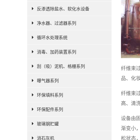
反渗透除盐水、软化水设备
净水器、过滤器系列
循环水处理系统
消毒、加药装置系列
刮（吸）泥机、格栅系列
纤维束
品、化
曝气器系列
纤维束
环保填料系列
高、清
环保配件系列
设备由
玻璃钢贮罐
渐变小
松状态
消石灰机