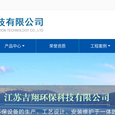
产品中心
荣誉资质
工程案例
污水、废水处理设备系列
反渗透除盐水、软化水设备
刮（吸）泥机、格栅系列