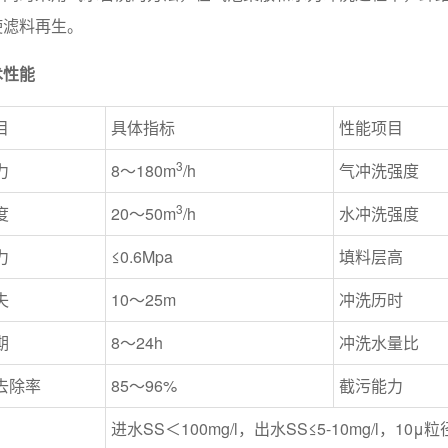
使滤料再生。
术性能
目
具体指标
性能项目
3
力
8～180m
/h
气冲洗强度
3
度
20～50m
/h
水冲洗强度
力
≤0.6Mpa
填料层高
失
10～25m
冲洗历时
期
8～24h
冲洗水量比
去除率
85～96%
截污能力
进水SS＜100mg/l，出水SS≤5-10mg/l，10