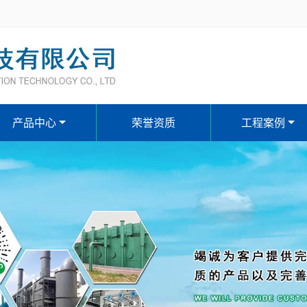
产品中心
荣誉资质
工程案例
污水、废水处理设备系列
反渗透除盐水、软化水设备
刮（吸）泥机、格栅系列