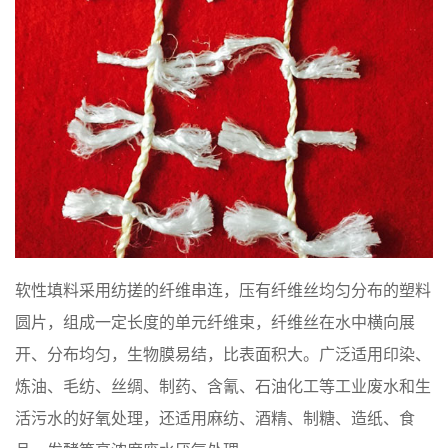
软性填料采用纺搓的纤维串连，压有纤维丝均匀分布的塑料
圆片，组成一定长度的单元纤维束，纤维丝在水中横向展
开、分布均匀，生物膜易结，比表面积大。广泛适用印染、
炼油、毛纺、丝绸、制药、含氰、石油化工等工业废水和生
活污水的好氧处理，还适用麻纺、酒精、制糖、造纸、食