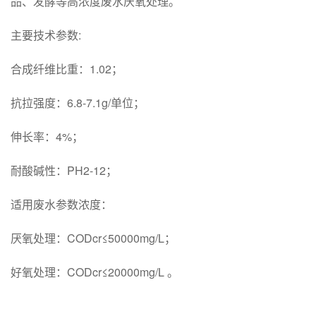
品、发酵等高浓度废水厌氧处理。
主要技术参数:
合成纤维比重：1.02；
抗拉强度：6.8-7.1g/单位；
伸长率：4%；
耐酸碱性：PH2-12；
适用废水参数浓度：
厌氧处理：CODcr≤50000mg/L；
好氧处理：CODcr≤20000mg/L 。