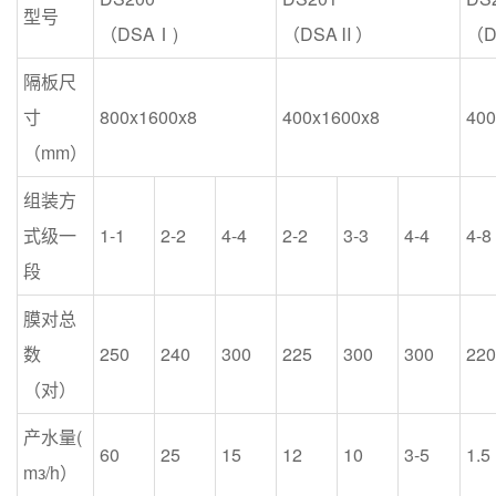
型号
（DSAⅠ)
（DSAⅡ）
（
隔板尺
寸
800x1600x8
400x1600x8
400
（mm）
组装方
式级一
1-1
2-2
4-4
2-2
3-3
4-4
4-8
段
膜对总
数
250
240
300
225
300
300
220
（对）
产水量(
60
25
15
12
10
3-5
1.5
mз/h）