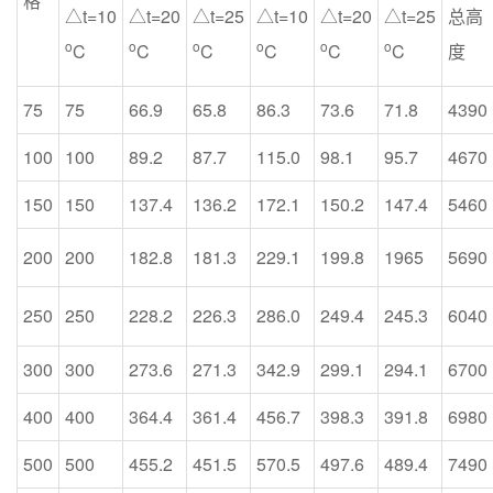
格
△t=10
△t=20
△t=25
△t=10
△t=20
△t=25
总高
o
o
o
o
o
o
C
C
C
C
C
C
度
75
75
66.9
65.8
86.3
73.6
71.8
4390
100
100
89.2
87.7
115.0
98.1
95.7
4670
150
150
137.4
136.2
172.1
150.2
147.4
5460
200
200
182.8
181.3
229.1
199.8
1965
5690
250
250
228.2
226.3
286.0
249.4
245.3
6040
300
300
273.6
271.3
342.9
299.1
294.1
6700
400
400
364.4
361.4
456.7
398.3
391.8
6980
500
500
455.2
451.5
570.5
497.6
489.4
7490