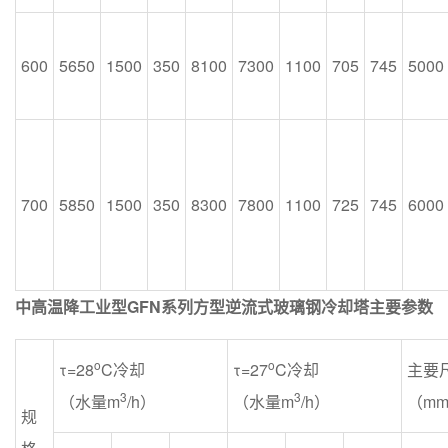
600
5650
1500
350
8100
7300
1100
705
745
5000
700
5850
1500
350
8300
7800
1100
725
745
6000
中高温降工业型GFN系列方型逆流式玻璃钢冷却塔主要参数
o
o
τ=28
C冷却
τ=27
C冷却
主要
3
3
（水量m
/h）
（水量m
/h）
（mm
规