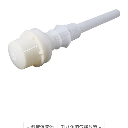
« 斜管沉淀池
TJ八角溶气释放器 »