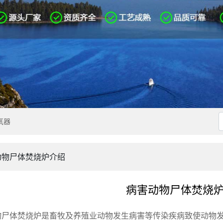
氧器
动物尸体焚烧炉介绍
病害动物尸体焚烧
物尸体焚烧炉是畜牧及养殖业动物发生病害等传染疾病致使动物