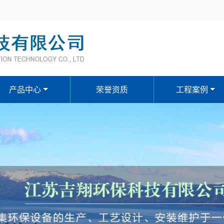
产品中心
荣誉资质
工程案例
污水、废水处理设备系列
反渗透除盐水、软化水设备
刮（吸）泥机、格栅系列