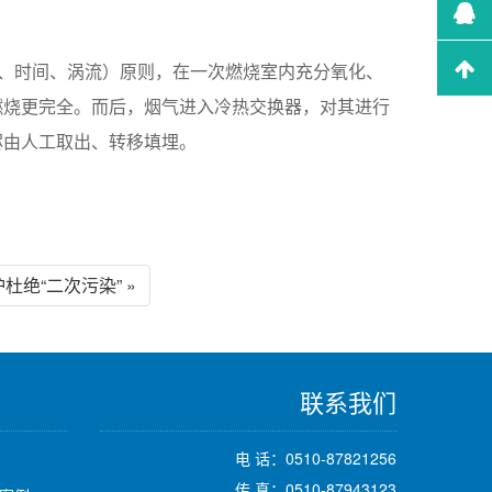
、时间、涡流）原则，在一次燃烧室内充分氧化、
燃烧更完全。而后，烟气进入冷热交换器，对其进行
烬由人工取出、转移填埋。
杜绝“二次污染” »
联系我们
电 话：0510-87821256
传 真：0510-87943123