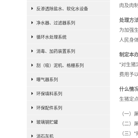
肉及肉
反渗透除盐水、软化水设备
处理方
净水器、过滤器系列
为加强
循环水处理系统
人民身
消毒、加药装置系列
制定本
*对生
刮（吸）泥机、格栅系列
费用予
曝气器系列
什么情
环保填料系列
生猪定
环保配件系列
（一）
玻璃钢贮罐
（二）
（三）
消石灰机