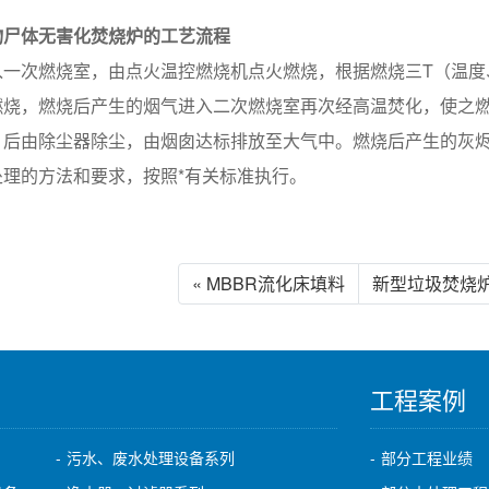
物尸体无害化焚烧炉的工艺流程
入一次燃烧室，由点火温控燃烧机点火燃烧，根据燃烧三T（温度
燃烧，燃烧后产生的烟气进入二次燃烧室再次经高温焚化，使之
，后由除尘器除尘，由烟囱达标排放至大气中。燃烧后产生的灰
处理的方法和要求，按照*有关标准执行。
« MBBR流化床填料
新型垃圾焚烧炉
工程案例
污水、废水处理设备系列
部分工程业绩